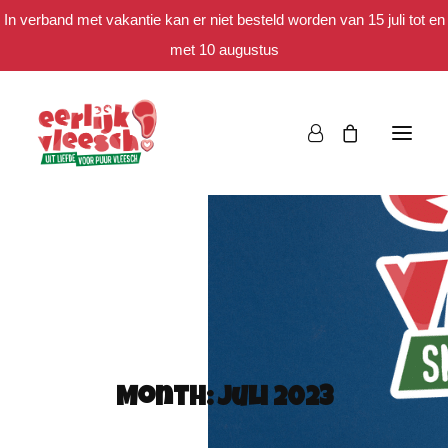
In verband met vakantie kan er niet besteld worden van 15 juli tot en
met 10 augustus
Bestellen
Het eerlijke verhaal
Spaar mee
Month: juli 2023