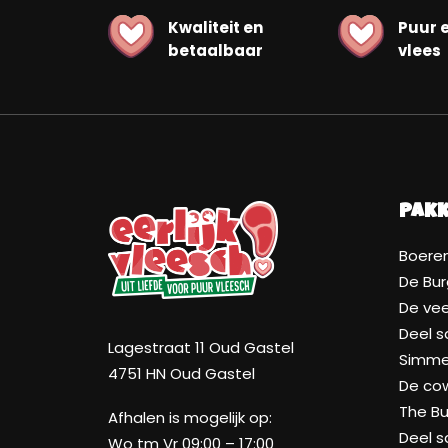
Kwaliteit en
Puur 
betaalbaar
vlees
Pak
Boeren
De Bur
De ve
Deel 
Lagestraat 11 Oud Gastel
Simmen
4751 HN Oud Gastel
De co
The Bu
Afhalen is mogelijk op:
Deel 
Wo tm Vr 09:00 – 17:00