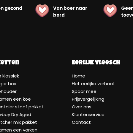
en gezond
Van boer naar
Gee
bord
toev
ketten
Eerlijk Vleesch
 klassiek
Home
ger box
Het eerlijke verhaal
ehouder
Spaar mee
samen een koe
Prijsvergelijking
taler stoof pakket
Over ons
wboy Dry Aged
Klantenservice
tcher mix pakket
Contact
samen een varken