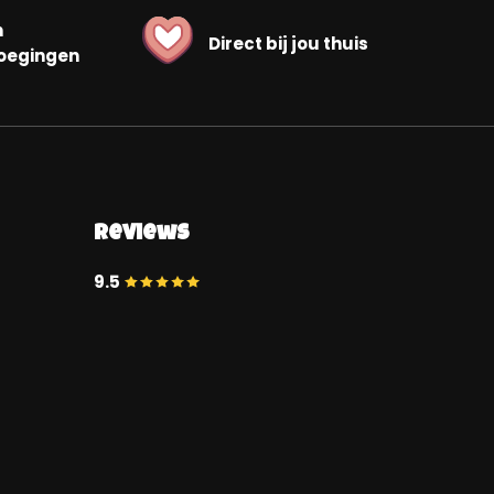
n
Direct bij jou thuis
oegingen
Reviews
9.5