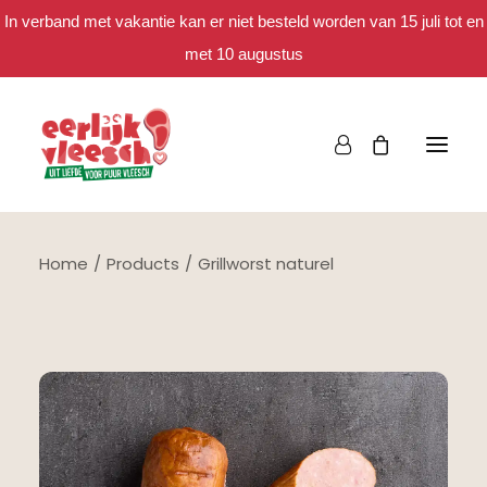
In verband met vakantie kan er niet besteld worden van 15 juli tot en
met 10 augustus
Home
Products
Grillworst naturel
Bestellen
Het eerlijke verhaal
Spaar mee