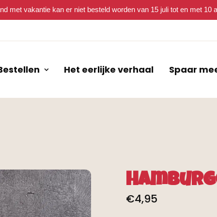
nd met vakantie kan er niet besteld worden van 15 juli tot en met 10
Bestellen
Het eerlijke verhaal
Spaar me
Hamburg
€
4,95