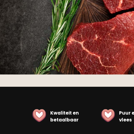
Kwaliteit en
Puur 
betaalbaar
vlees