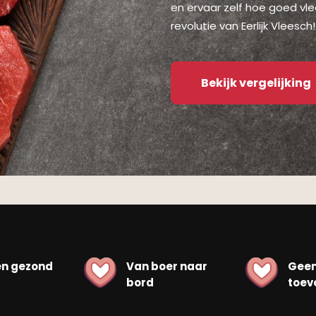
en ervaar zelf hoe goed vle
revolutie van Eerlijk Vleesch!
Bekijk vergelijking
en gezond
Van boer naar
Gee
bord
toev