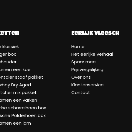
ketten
Eerlijk Vleesch
 klassiek
Home
ger box
Het eerlijke verhaal
ehouder
Spaar mee
samen een koe
Prijsvergelijking
taler stoof pakket
Over ons
wboy Dry Aged
Klantenservice
tcher mix pakket
Contact
samen een varken
dse scharrelhoen box
ische Polderhoen box
samen een lam