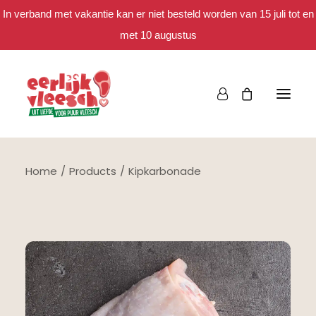
In verband met vakantie kan er niet besteld worden van 15 juli tot en
met 10 augustus
Home
Products
Kipkarbonade
Bestellen
Het eerlijke verhaal
Spaar mee