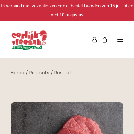
In verband met vakantie kan er niet besteld worden van 15 juli tot en
met 10 augustus
Home
Products
Rosbief
Bestellen
Het eerlijke verhaal
Spaar mee