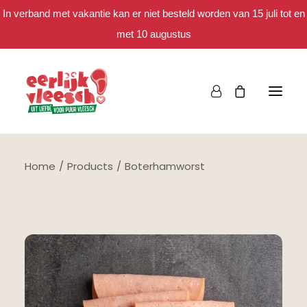
In verband met vakantie kan er niet besteld worden van 15 juli tot en
met 10 augustus
Home
Products
Boterhamworst
Bestellen
Het eerlijke verhaal
Spaar mee