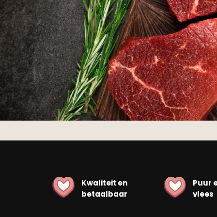
Kwaliteit en
Puur 
betaalbaar
vlees