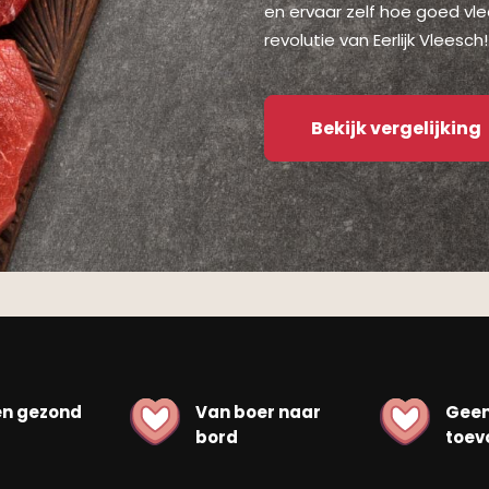
en ervaar zelf hoe goed vle
revolutie van Eerlijk Vleesch!
Bekijk vergelijking
en gezond
Van boer naar
Gee
bord
toev