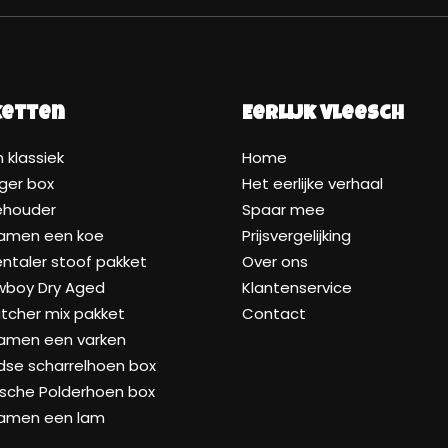
ketten
Eerlijk Vleesch
 klassiek
Home
ger box
Het eerlijke verhaal
ehouder
Spaar mee
samen een koe
Prijsvergelijking
taler stoof pakket
Over ons
wboy Dry Aged
Klantenservice
tcher mix pakket
Contact
samen een varken
dse scharrelhoen box
ische Polderhoen box
samen een lam