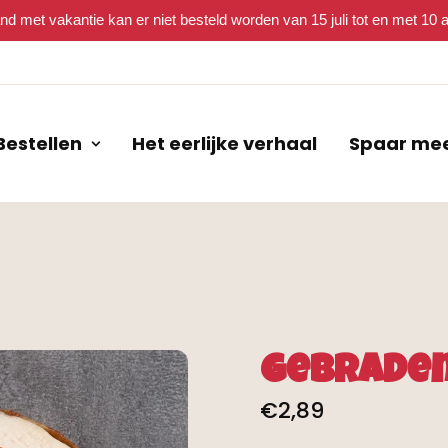
nd met vakantie kan er niet besteld worden van 15 juli tot en met 10
Bestellen
Het eerlijke verhaal
Spaar me
Gebraden
€
2,89