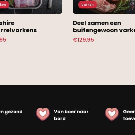
ken
Varken
shire
Deel samen een
rrelvarkens
buitengewoon vark
,95
€
129,95
en gezond
Van boer naar
Gee
bord
toev