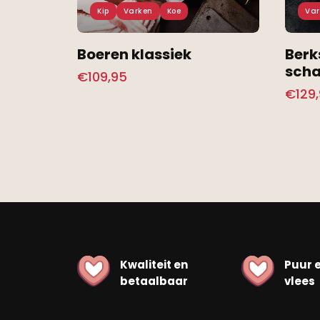
Kip
Varken
Koe
Var
Boeren klassiek
Berk
scha
€
109,95
€
129
Kwaliteit en
Puur 
betaalbaar
vlees