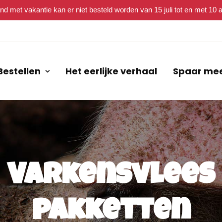
nd met vakantie kan er niet besteld worden van 15 juli tot en met 10
Bestellen
Het eerlijke verhaal
Spaar me
Varkensvlees
pakketten