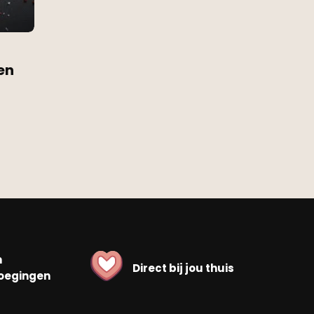
en
n
Direct bij jou thuis
oegingen