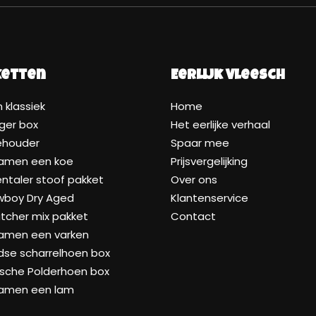
ketten
Eerlijk Vleesch
 klassiek
Home
ger box
Het eerlijke verhaal
ehouder
Spaar mee
samen een koe
Prijsvergelijking
taler stoof pakket
Over ons
wboy Dry Aged
Klantenservice
tcher mix pakket
Contact
samen een varken
dse scharrelhoen box
ische Polderhoen box
samen een lam