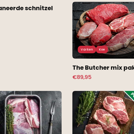
neerde schnitzel
Varken
Koe
The Butcher mix pa
€
89,95