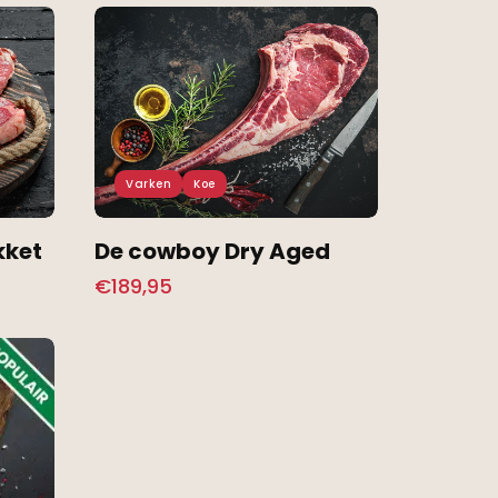
Varken
Koe
kket
De cowboy Dry Aged
€
189,95