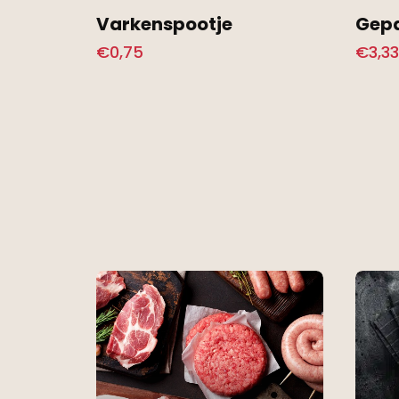
Varkenspootje
Gepa
€
0,75
€
3,33